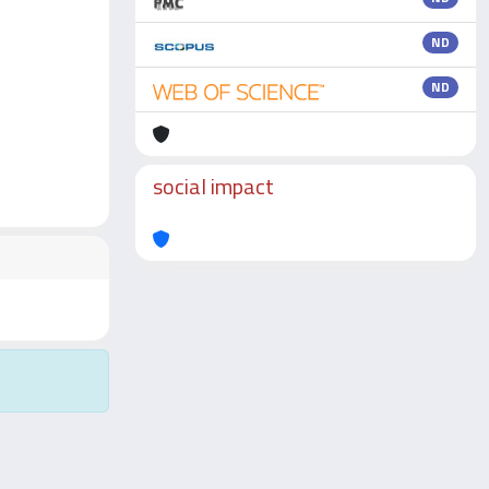
ND
ND
social impact