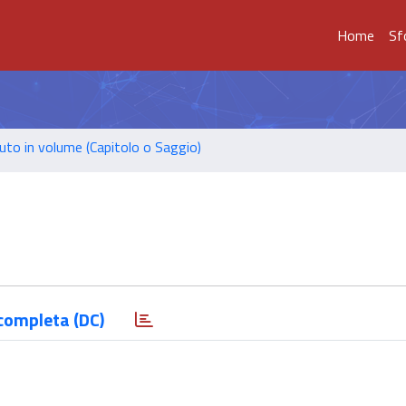
Home
Sf
uto in volume (Capitolo o Saggio)
completa (DC)