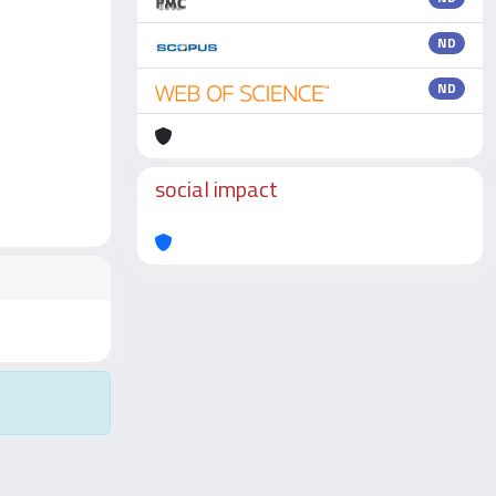
ND
ND
social impact