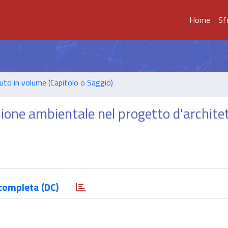
Home
Sf
uto in volume (Capitolo o Saggio)
nione ambientale nel progetto d'archite
completa (DC)