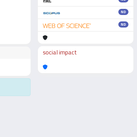
ND
ND
social impact