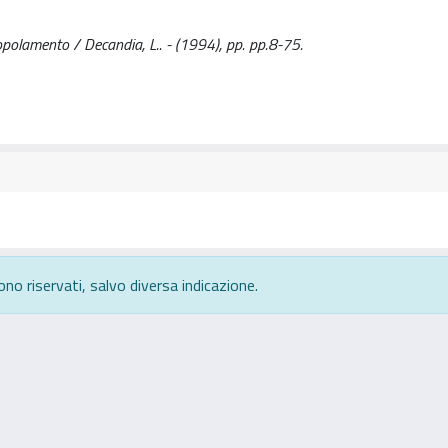
popolamento / Decandia, L.. - (1994), pp. pp.8-75.
ono riservati, salvo diversa indicazione.