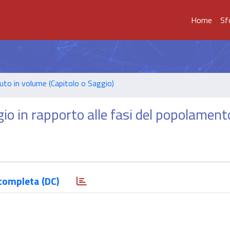
Home
Sf
uto in volume (Capitolo o Saggio)
gio in rapporto alle fasi del popolament
completa (DC)