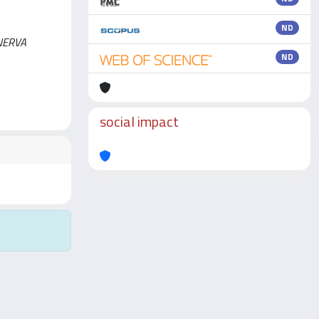
ND
MINERVA
ND
social impact