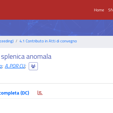
Home
Sf
ceeding)
4.1 Contributo in Atti di convegno
a splenica anomala
o
;
A. POR CU
;
completa (DC)