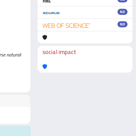
ND
ND
social impact
rse naturali