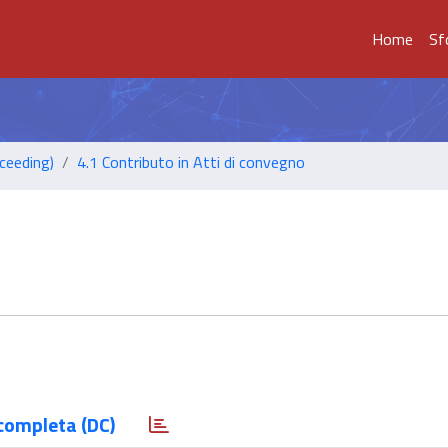
Home
Sf
ceeding)
4.1 Contributo in Atti di convegno
completa (DC)