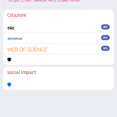
https://hdl.handle.net/11388/70789
Citazioni
ND
ND
ND
social impact
Powered by
IRIS
-
about IRIS
-