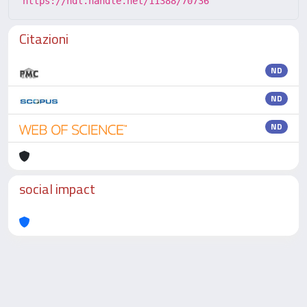
https://hdl.handle.net/11388/70736
Citazioni
ND
ND
ND
social impact
Powered by
IRIS
-
about IRIS
-