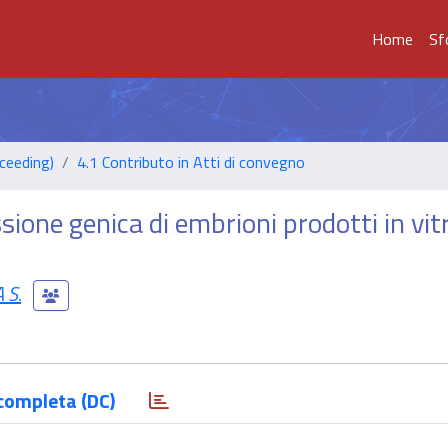
Home
Sf
ceeding)
4.1 Contributo in Atti di convegno
ione genica di embrioni prodotti in vit
 S.
completa (DC)