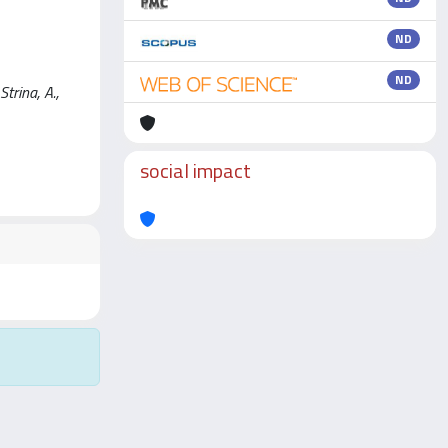
ND
ND
Strina, A.,
social impact