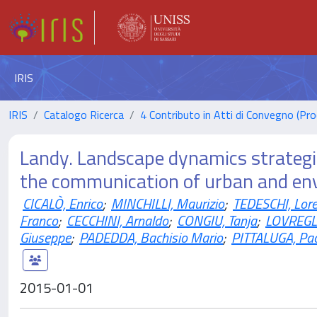
IRIS
IRIS
Catalogo Ricerca
4 Contributo in Atti di Convegno (Pro
Landy. Landscape dynamics strategie
the communication of urban and env
CICALÒ, Enrico
;
MINCHILLI, Maurizio
;
TEDESCHI, Lor
Franco
;
CECCHINI, Arnaldo
;
CONGIU, Tanja
;
LOVREGLI
Giuseppe
;
PADEDDA, Bachisio Mario
;
PITTALUGA, Pa
2015-01-01