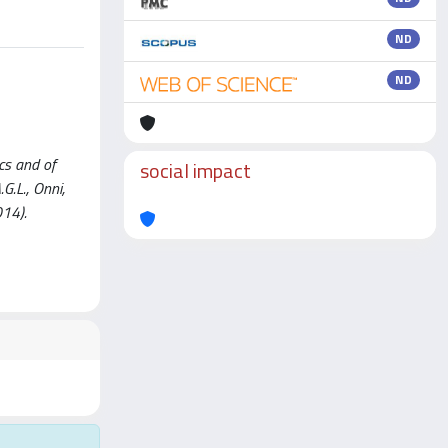
ND
ND
cs and of
social impact
A.G.L., Onni,
014).