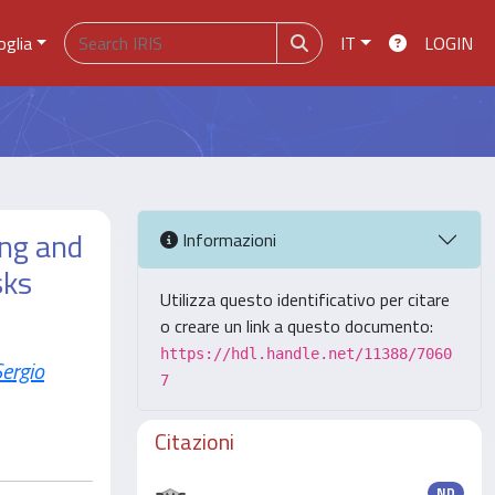
oglia
IT
LOGIN
ing and
Informazioni
sks
Utilizza questo identificativo per citare
o creare un link a questo documento:
https://hdl.handle.net/11388/7060
ergio
7
Citazioni
ND