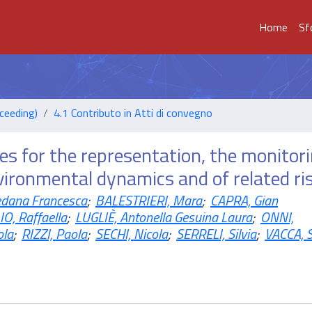
Home
Sf
ceeding)
4.1 Contributo in Atti di convegno
s for the representation, the monitor
ironmental dynamics and of related ri
edana Francesca
;
BALESTRIERI, Mara
;
CAPRA, Gian
O, Raffaella
;
LUGLIÈ, Antonella Gesuina Laura
;
ONNI,
ola
;
RIZZI, Paola
;
SECHI, Nicola
;
SERRELI, Silvia
;
VACCA, S