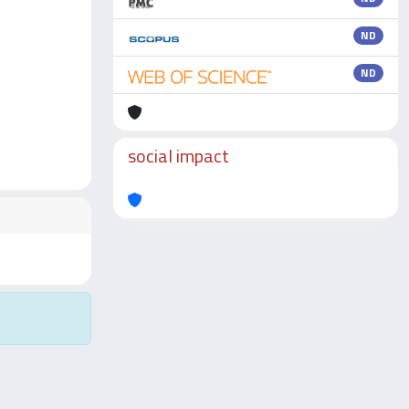
ND
ND
social impact