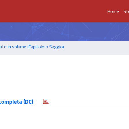
Home
Sf
uto in volume (Capitolo o Saggio)
completa (DC)