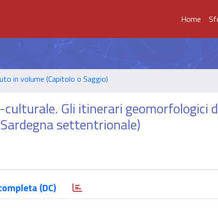
Home
Sf
uto in volume (Capitolo o Saggio)
culturale. Gli itinerari geomorfologici d
o (Sardegna settentrionale)
completa (DC)