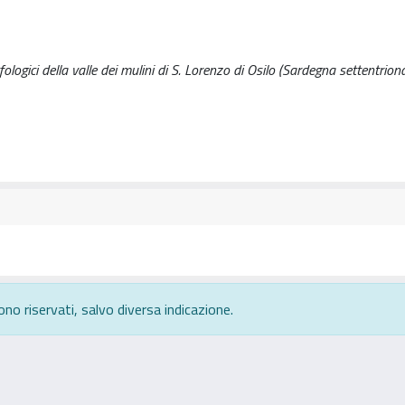
ologici della valle dei mulini di S. Lorenzo di Osilo (Sardegna settentriona
ono riservati, salvo diversa indicazione.