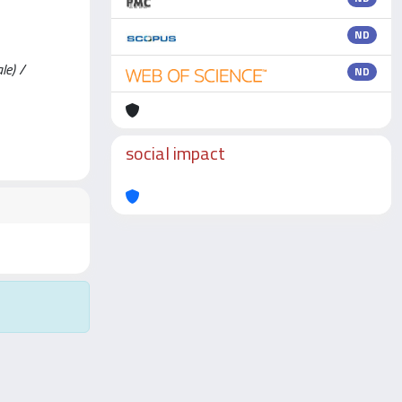
ND
le) /
ND
social impact