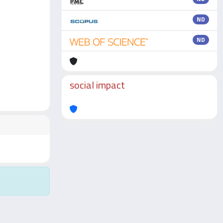
ND
ND
social impact