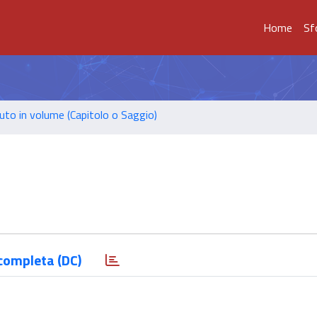
Home
Sf
uto in volume (Capitolo o Saggio)
completa (DC)