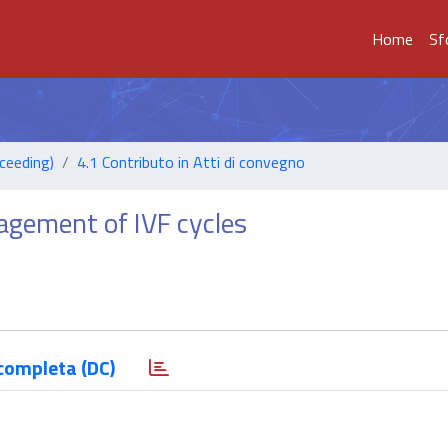
Home
Sf
ceeding)
4.1 Contributo in Atti di convegno
nagement of IVF cycles
completa (DC)