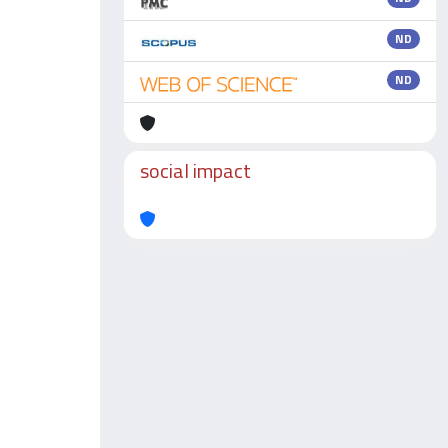
ND
ND
social impact