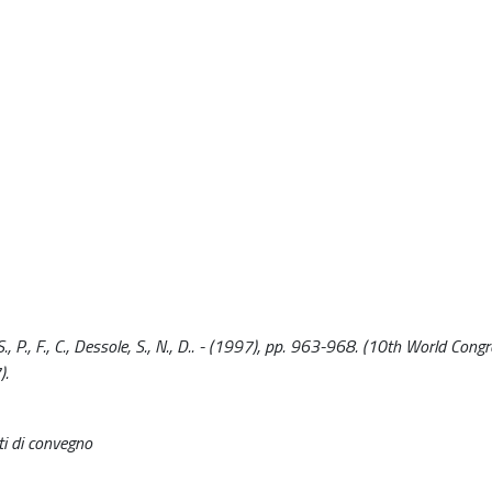
., P., F., C., Dessole, S., N., D.. - (1997), pp. 963-968. (10th World Congr
).
ti di convegno