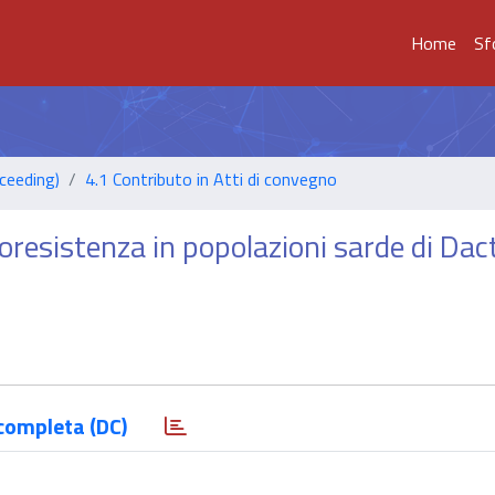
Home
Sf
ceeding)
4.1 Contributo in Atti di convegno
doresistenza in popolazioni sarde di Dac
completa (DC)