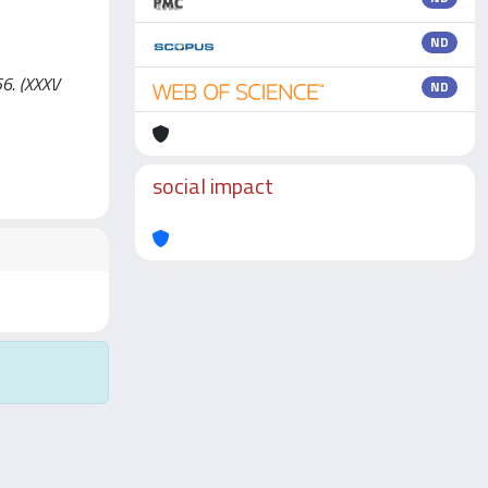
ND
356. (XXXV
ND
social impact