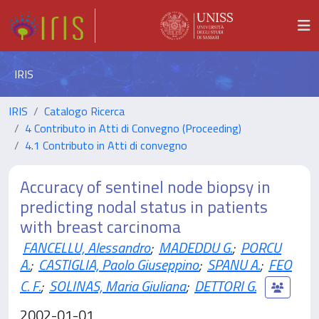
IRIS
IRIS
Catalogo Ricerca
4 Contributo in Atti di Convegno (Proceeding)
4.1 Contributo in Atti di convegno
Accuracy of sentinel node biopsy in
predicting nodal status in patients
with breast carcinoma
FANCELLU, Alessandro
;
MADEDDU G.
;
PORCU
A.
;
CASTIGLIA, Paolo Giuseppino
;
SPANU A.
;
FEO
C. F.
;
SOLINAS, Maria Giuliana
;
DETTORI G.
2002-01-01