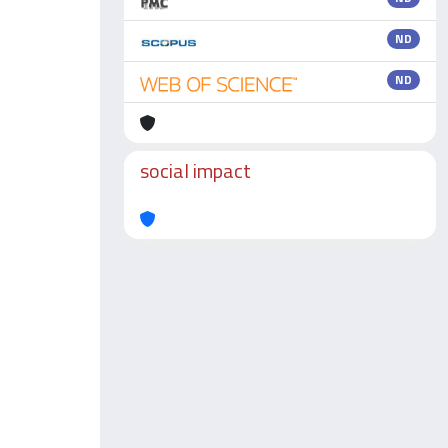
ND
ND
social impact