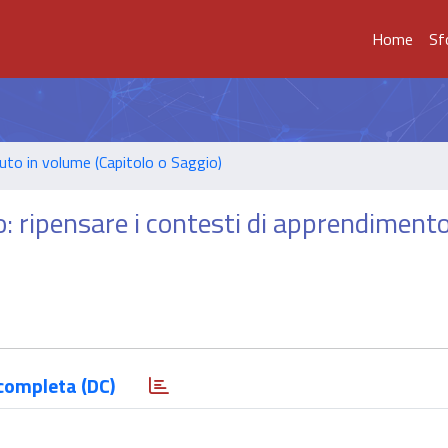
Home
Sf
uto in volume (Capitolo o Saggio)
 ripensare i contesti di apprendimento
completa (DC)