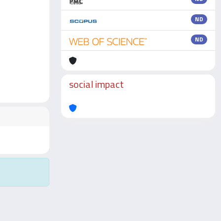
ND
ND
social impact