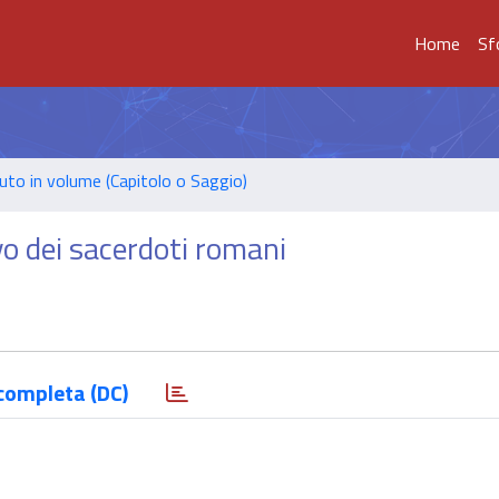
Home
Sf
uto in volume (Capitolo o Saggio)
vo dei sacerdoti romani
completa (DC)