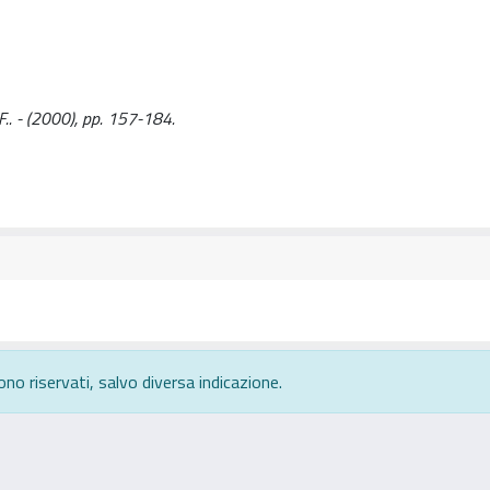
 F.. - (2000), pp. 157-184.
ono riservati, salvo diversa indicazione.