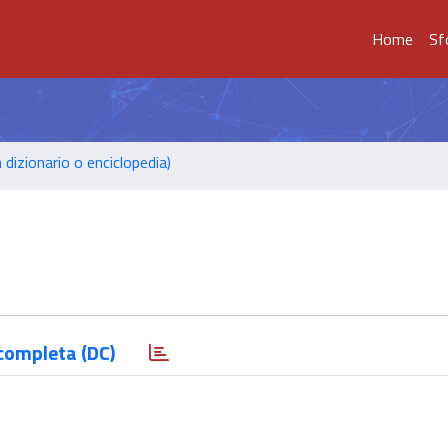
Home
Sf
n dizionario o enciclopedia)
completa (DC)