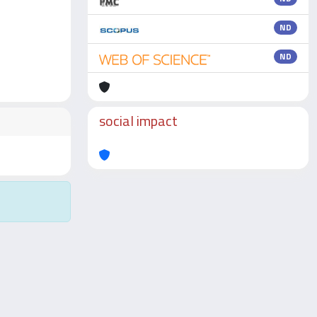
ND
ND
social impact