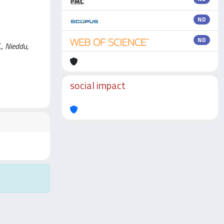
ND
ND
., Nieddu,
social impact