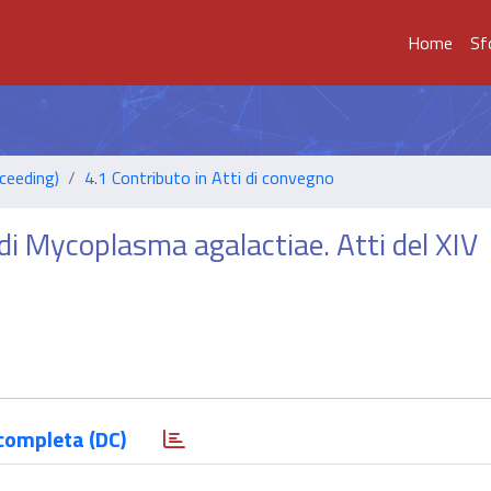
Home
Sf
ceeding)
4.1 Contributo in Atti di convegno
di Mycoplasma agalactiae. Atti del XIV
completa (DC)