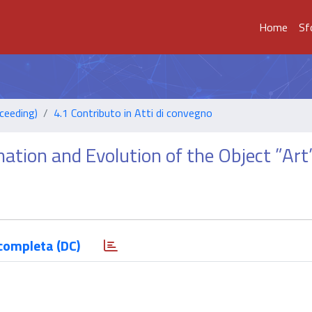
Home
Sf
ceeding)
4.1 Contributo in Atti di convegno
ation and Evolution of the Object ”Art
completa (DC)