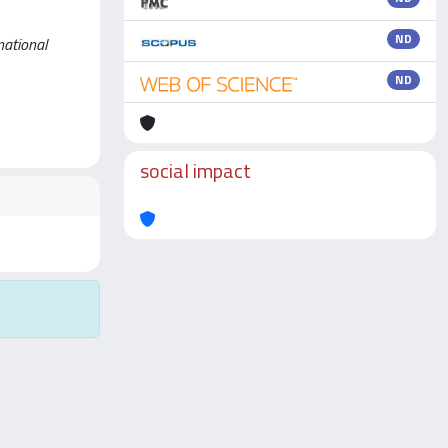
ND
national
ND
social impact