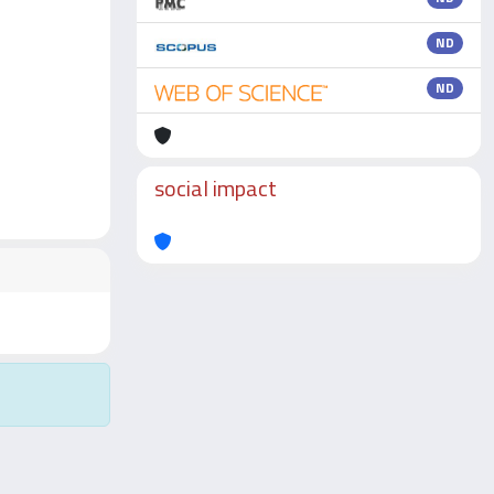
ND
ND
social impact