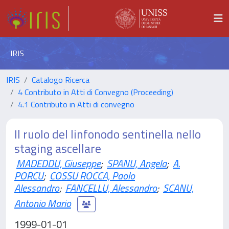
IRIS
IRIS
Catalogo Ricerca
4 Contributo in Atti di Convegno (Proceeding)
4.1 Contributo in Atti di convegno
Il ruolo del linfonodo sentinella nello
staging ascellare
MADEDDU, Giuseppe
;
SPANU, Angela
;
A.
PORCU
;
COSSU ROCCA, Paolo
Alessandro
;
FANCELLU, Alessandro
;
SCANU,
Antonio Mario
1999-01-01