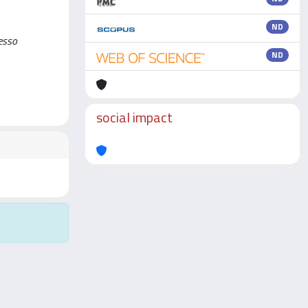
ND
resso
ND
social impact