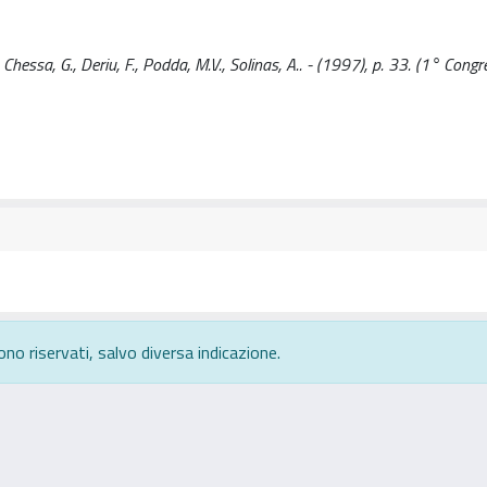
 Chessa, G., Deriu, F., Podda, M.V., Solinas, A.. - (1997), p. 33. (1° Cong
ono riservati, salvo diversa indicazione.