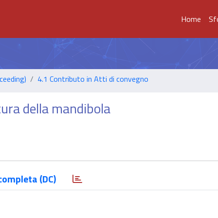
Home
Sf
ceeding)
4.1 Contributo in Atti di convegno
tura della mandibola
completa (DC)