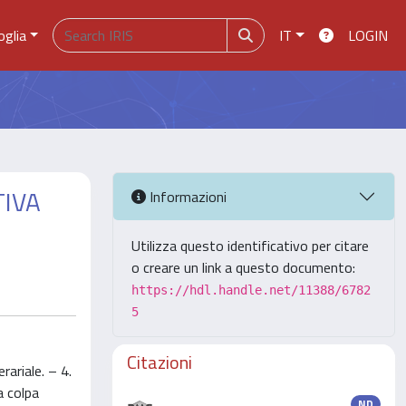
oglia
IT
LOGIN
TIVA
Informazioni
Utilizza questo identificativo per citare
o creare un link a questo documento:
https://hdl.handle.net/11388/6782
5
Citazioni
rariale. – 4.
a colpa
ND