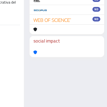
trativa del
ND
ND
social impact