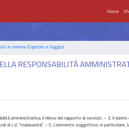
Home
Sf
uto in volume (Capitolo o Saggio)
NELLA RESPONSABILITÀ AMMINISTRA
ità amministrativa: il rilievo del rapporto di servizio. – 3. Il danno e
odi di c.d. “malasanità”. – 5. L’elemento soggettivo: in particolare, l