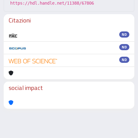
https://hdl.handle.net/11388/67806
Citazioni
ND
ND
ND
social impact
Powered by
IRIS
-
about IRIS
-