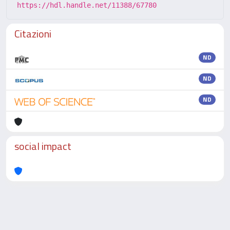
https://hdl.handle.net/11388/67780
Citazioni
ND
ND
ND
social impact
Powered by
IRIS
-
about IRIS
-