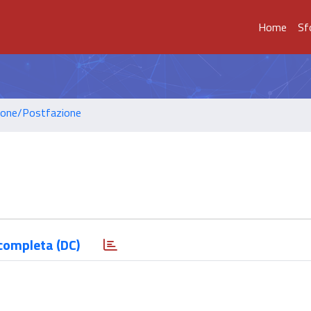
Home
Sf
ione/Postfazione
completa (DC)