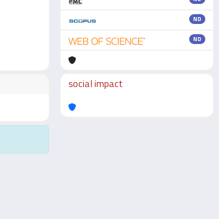
ND
ND
social impact