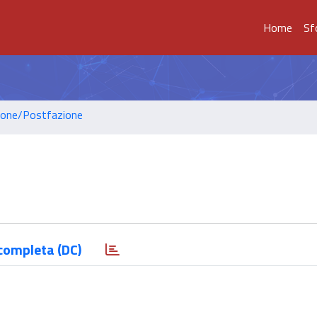
Home
Sf
ione/Postfazione
completa (DC)