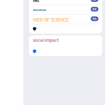
ND
ND
social impact