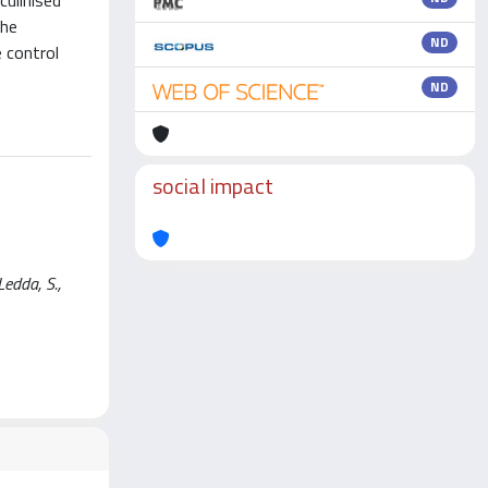
culinised
the
ND
e control
ND
social impact
Ledda, S.,