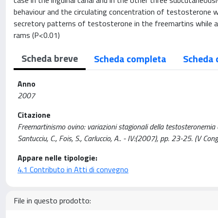
case in the inguinal canal and in the other three subcutaneou
behaviour and the circulating concentration of testosterone we
secretory patterns of testosterone in the freemartins while a 
rams (P<0.01)
Scheda breve
Scheda completa
Scheda 
Anno
2007
Citazione
Freemartinismo ovino: variazioni stagionali della testosteronemia e 
Santucciu, C., Fois, S., Carluccio, A.. - IV:(2007), pp. 23-25. (V
Appare nelle tipologie:
4.1 Contributo in Atti di convegno
File in questo prodotto: