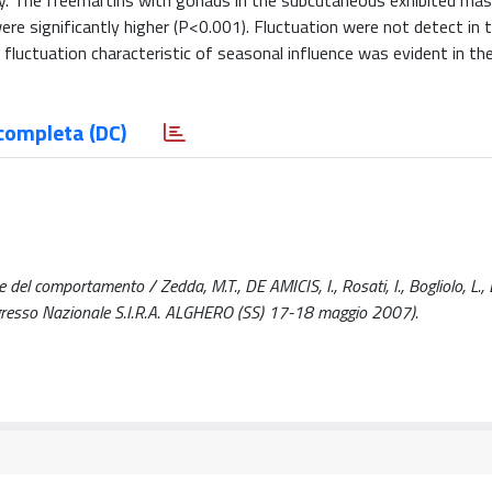
sly. The freemartins with gonads in the subcutaneous exhibited mas
re significantly higher (P<0.001). Fluctuation were not detect in 
fluctuation characteristic of seasonal influence was evident in th
completa (DC)
del comportamento / Zedda, M.T., DE AMICIS, I., Rosati, I., Bogliolo, L., 
 Congresso Nazionale S.I.R.A. ALGHERO (SS) 17-18 maggio 2007).