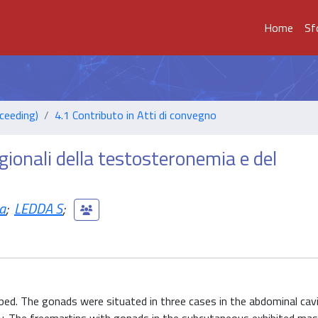
Home
Sf
ceeding)
4.1 Contributo in Atti di convegno
gionali della testosteronemia e del
a
;
LEDDA S
;
d. The gonads were situated in three cases in the abdominal cavi