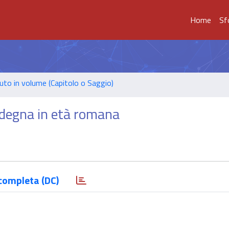
Home
Sf
uto in volume (Capitolo o Saggio)
ardegna in età romana
completa (DC)