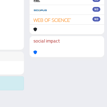
ND
ND
social impact