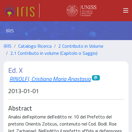
IRIS
IRIS
Catalogo Ricerca
2 Contributo in Volume
2.1 Contributo in volume (Capitolo o Saggio)
Ed. X
RINOLFI, Cristiana Maria Anastasia
2013-01-01
Abstract
Analisi dell'epitome dell'editto nr. 10 del Prefetto del
pretorio Orientis Zoticus, contenuto nel Cod. Bodl. Roe
(ed. Zachariae). Nell’editto il prefetto affida ai defensores