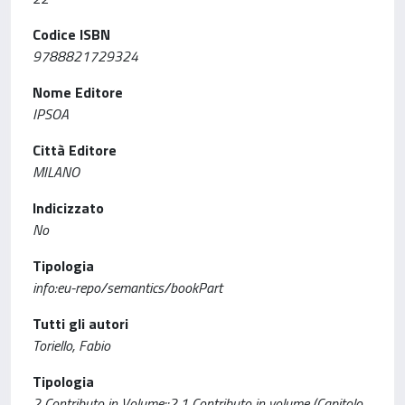
Codice ISBN
9788821729324
Nome Editore
IPSOA
Città Editore
MILANO
Indicizzato
No
Tipologia
info:eu-repo/semantics/bookPart
Tutti gli autori
Toriello, Fabio
Tipologia
2 Contributo in Volume::2.1 Contributo in volume (Capitolo