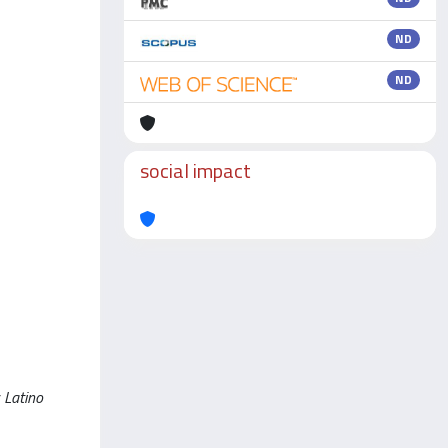
ND
ND
social impact
 Latino