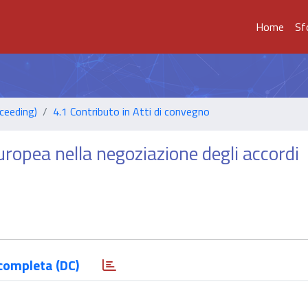
Home
Sf
ceeding)
4.1 Contributo in Atti di convegno
opea nella negoziazione degli accordi
completa (DC)