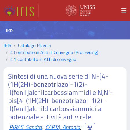
IRIS
IRIS
Catalogo Ricerca
4 Contributo in Atti di Convegno (Proceeding)
4.1 Contributo in Atti di convegno
Sintesi di una nuova serie di N-[4-
(1H(2H)-benzotriazol-1(2)-
il)fenil]alchilcarbossiammidi e N,N'-
bis[4-(1H(2H)-benzotriazol-1(2)-
il)fenil]alchildicarbossiammidi a
potenziale attività antivirale
PIRAS, Sandra
;
CARTA, Antonio
;