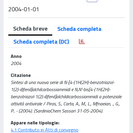
2004-01-01
Scheda breve
Scheda completa
Scheda completa (DC)
Anno
2004
Citazione
Sintesi di una nuova serie di N-[4-(1H(2H)-benzotriazol-
1(2)-il)fenil]alchilcarbossiammidi e N,N'-bis[4-(1H(2H)-
benzotriazol-1(2)-il)fenil]alchildicarbossiammidi a potenziale
attività antivirale / Piras, S., Carta, A., M., L., Mfnaeian, ., G.,
P.. - (2004). (SardiniaChem Sassari 31-05-2004).
Appare nelle tipologie:
4.1 Contributo in Atti di convegno