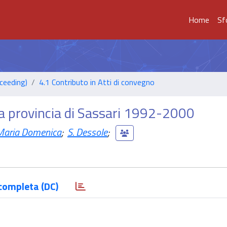
Home
Sf
ceeding)
4.1 Contributo in Atti di convegno
lla provincia di Sassari 1992-2000
Maria Domenica
;
S. Dessole
;
completa (DC)