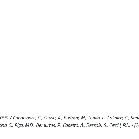
000 / Capobianco, G., Cossu, A., Budroni, M., Tanda, F., Calmieri, G., San
na, S., Piga, M.D., Demurtas, P., Canetto, A., Dessole, S., Cerchi, P.L.. - (