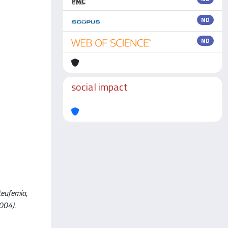
ND
ND
social impact
teufemia,
2004).