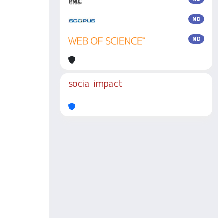
ND
ND
social impact