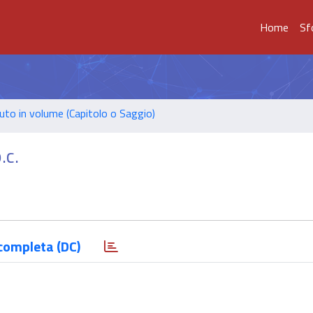
Home
Sf
uto in volume (Capitolo o Saggio)
.c.
completa (DC)