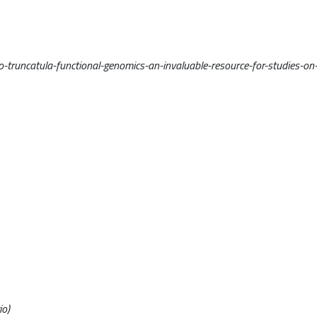
runcatula-functional-genomics-an-invaluable-resource-for-studies-on-a
io)