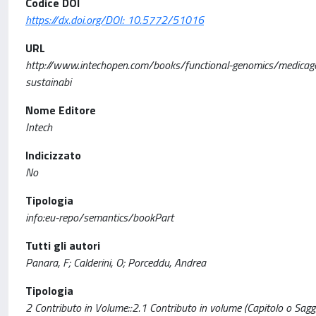
Codice DOI
https://dx.doi.org/DOI: 10.5772/51016
URL
http://www.intechopen.com/books/functional-genomics/medicago-t
sustainabi
Nome Editore
Intech
Indicizzato
No
Tipologia
info:eu-repo/semantics/bookPart
Tutti gli autori
Panara, F; Calderini, O; Porceddu, Andrea
Tipologia
2 Contributo in Volume::2.1 Contributo in volume (Capitolo o Sagg