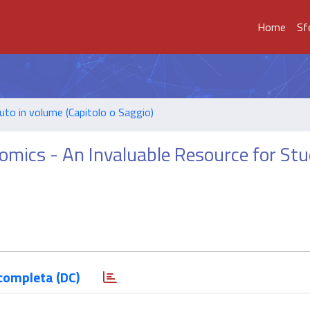
Home
Sf
uto in volume (Capitolo o Saggio)
mics - An Invaluable Resource for Stu
completa (DC)