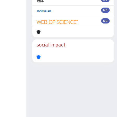
ND
ND
social impact