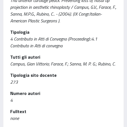
Tha anterior cartilage peack. Preventing loss of nasal tip
projection in aesthetic rhinoplasty / Campus, G.V., Farace, F.,
Sanna, M.P.G., Rubino, C.. - (2004). (IX Congr.Italian-
American Plastic Surgeons ).
Tipologia
4 Contributo in Atti di Convegno (Proceeding)::4.1
Contributo in Atti di convegno
Tutti gli autori
Campus, Gian Vittorio; Farace, F.; Sanna, M. P. G.; Rubino, C.
Tipologia sito docente
273
Numero autori
4
Fulltext
none