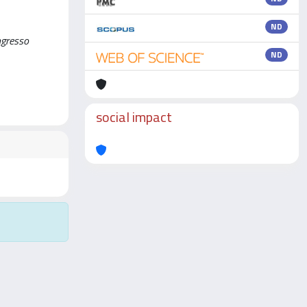
ND
ngresso
ND
social impact