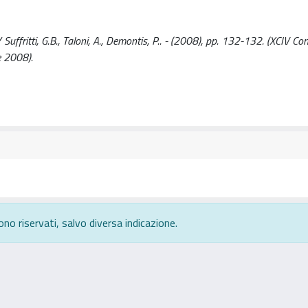
Suffritti, G.B., Taloni, A., Demontis, P.. - (2008), pp. 132-132. (XCIV Co
e 2008).
ono riservati, salvo diversa indicazione.