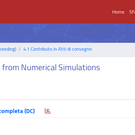
Home
Sf
ceeding)
4.1 Contributo in Atti di convegno
ts from Numerical Simulations
completa (DC)