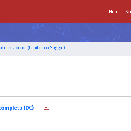
Home
Sf
uto in volume (Capitolo o Saggio)
completa (DC)