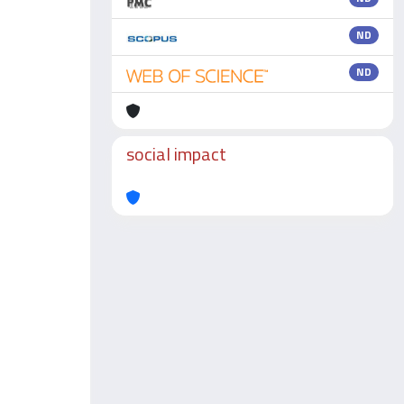
ND
ND
social impact