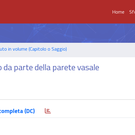
Home
Sf
uto in volume (Capitolo o Saggio)
 da parte della parete vasale
completa (DC)