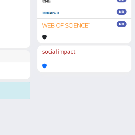
ND
ND
social impact