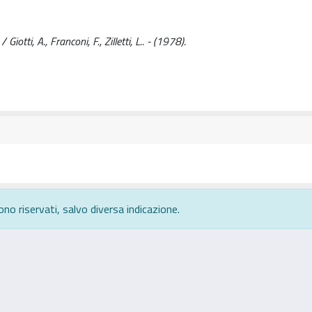
otti, A., Franconi, F., Zilletti, L.. - (1978).
ono riservati, salvo diversa indicazione.