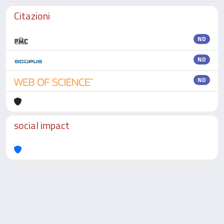
Citazioni
ND
ND
ND
social impact
Powered by
IRIS
-
about IRIS
-
Utilizzo dei cookie
-
Privacy
Copyright © 2026