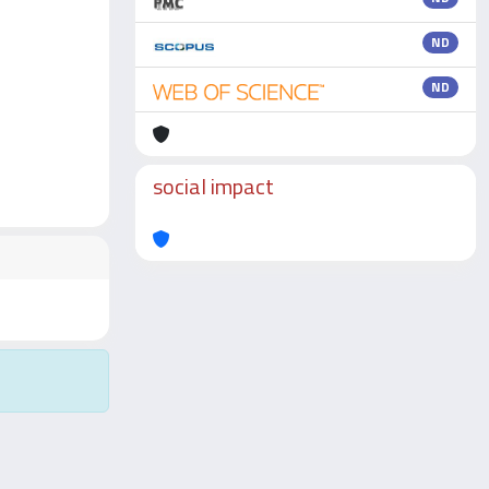
ND
ND
social impact