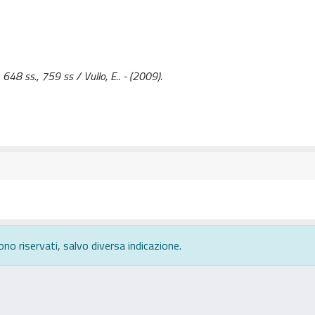
648 ss., 759 ss / Vullo, E.. - (2009).
ono riservati, salvo diversa indicazione.