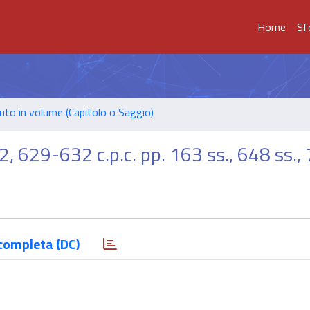
Home
Sf
uto in volume (Capitolo o Saggio)
, 629-632 c.p.c. pp. 163 ss., 648 ss.,
completa (DC)