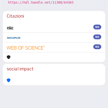
https://hdl.handle.net/11388/64365
Citazioni
ND
ND
ND
social impact
Powered by
IRIS
-
about IRIS
-