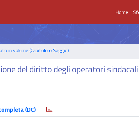
Home
Sf
uto in volume (Capitolo o Saggio)
ione del diritto degli operatori sindacali
completa (DC)