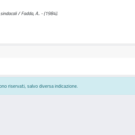
 sindacali / Fadda, A.. - (1984).
ono riservati, salvo diversa indicazione.