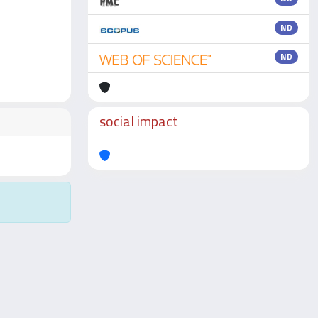
ND
ND
social impact