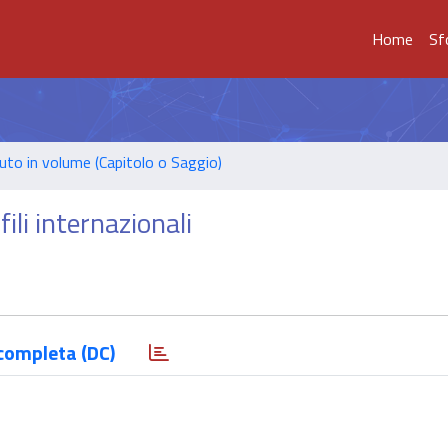
Home
Sf
uto in volume (Capitolo o Saggio)
fili internazionali
completa (DC)