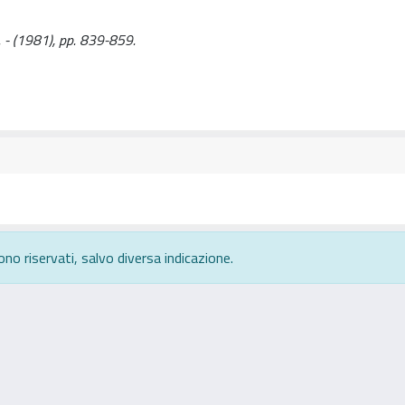
G.. - (1981), pp. 839-859.
ono riservati, salvo diversa indicazione.