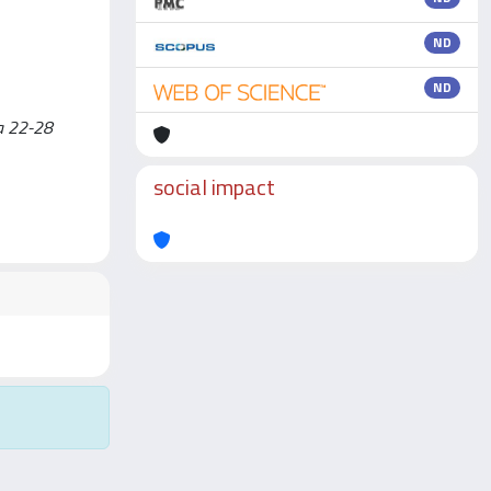
ND
ND
ma 22-28
social impact