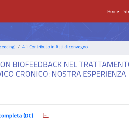
Home
Sf
ceeding)
4.1 Contributo in Atti di convegno
A CON BIOFEEDBACK NEL TRATTAMENT
VICO CRONICO: NOSTRA ESPERIENZA
completa (DC)