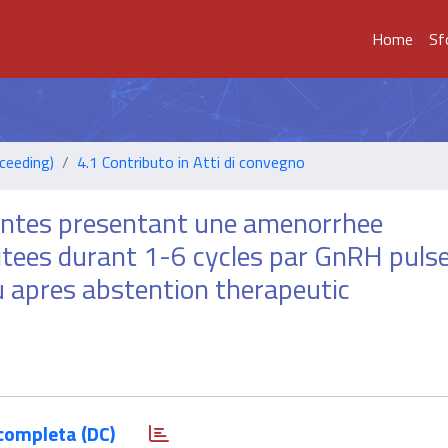
Home
Sf
ceeding)
4.1 Contributo in Atti di convegno
entes presentant une amenorrhee
tees durant 1-6 cycles par GnRH pulse
u apres abstention therapeutic
completa (DC)