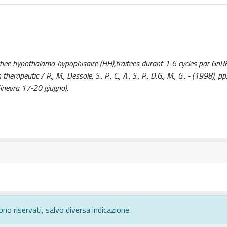
hee hypothalamo-hypophisaire (HH),traitees durant 1-6 cycles par GnR
rapeutic / R., M., Dessole, S., P., C., A., S., P., D.G., M., G.. - (1998), p
Ginevra 17-20 giugno).
ono riservati, salvo diversa indicazione.