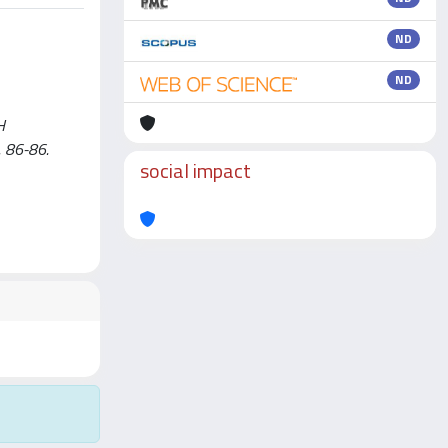
ND
ND
H
p. 86-86.
social impact