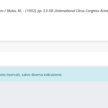
sm / Mulas, M.. - (1992), pp. 53-58. (International Citrus Congress Acirea
ono riservati, salvo diversa indicazione.