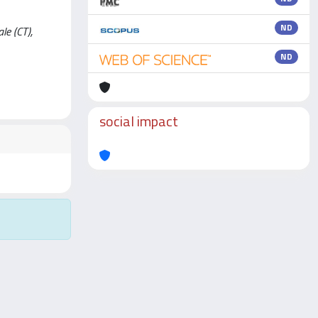
ND
le (CT),
ND
social impact