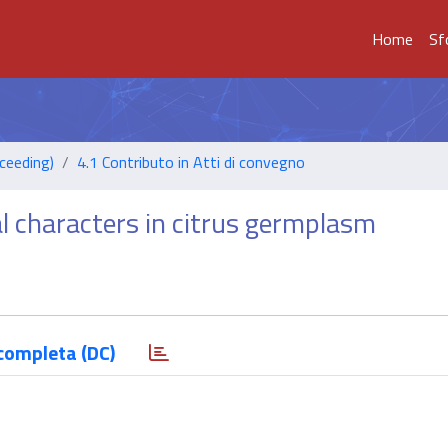
Home
Sf
ceeding)
4.1 Contributo in Atti di convegno
cal characters in citrus germplasm
completa (DC)