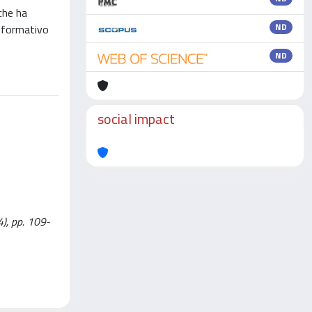
 che ha
ND
o formativo
ND
social impact
4), pp. 109-