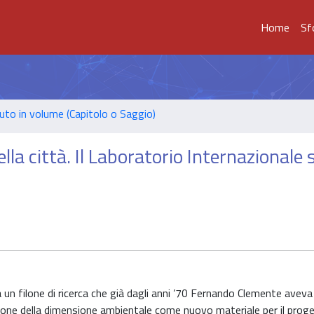
Home
Sf
uto in volume (Capitolo o Saggio)
lla città. Il Laboratorio Internazionale 
un filone di ricerca che già dagli anni ’70 Fernando Clemente aveva
ione della dimensione ambientale come nuovo materiale per il proge